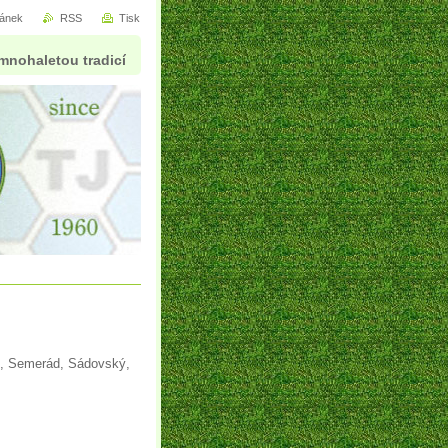
ránek
RSS
Tisk
mnohaletou tradicí
an, Semerád, Sádovský,