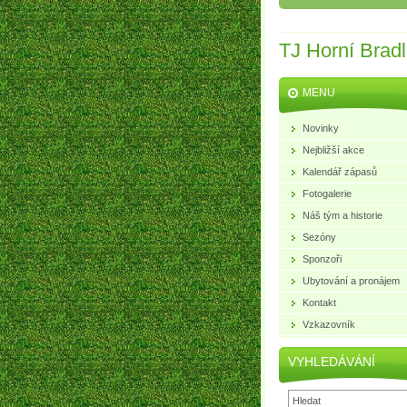
TJ Horní Brad
MENU
Novinky
Nejbližší akce
Kalendář zápasů
Fotogalerie
Náš tým a historie
Sezóny
Sponzoři
Ubytování a pronájem
Kontakt
Vzkazovník
VYHLEDÁVÁNÍ