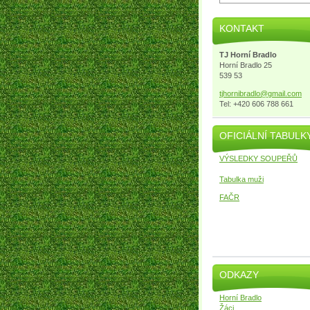
KONTAKT
TJ Horní Bradlo
Horní Bradlo 25
539 53
tjhornib
radlo@gm
ail.com
Tel: +420 606 788 661
OFICIÁLNÍ TABULK
VÝSLEDKY SOUPEŘŮ
Tabulka muži
FAČR
ODKAZY
Horní Bradlo
Žáci