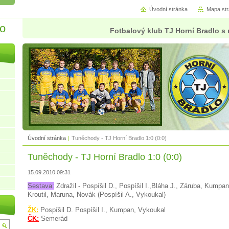
Úvodní stránka
Mapa st
lo
Fotbalový klub TJ Horní Bradlo s 
Úvodní stránka
|
Tuněchody - TJ Horní Bradlo 1:0 (0:0)
Tuněchody - TJ Horní Bradlo 1:0 (0:0)
15.09.2010 09:31
Sestava:
Zdražil - Pospíšil D., Pospíšil I.,Bláha J., Záruba, Kump
Kroutil, Maruna, Novák (Pospíšil A., Vykoukal)
ŽK:
Pospíšil D. Pospíšil I., Kumpan, Vykoukal
ČK:
Semerád