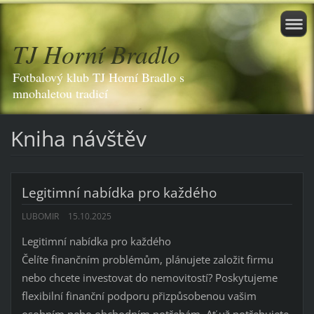
TJ Horní Bradlo
Fotbalový klub TJ Horní Bradlo s
mnohaletou tradicí
Kniha návštěv
Legitimní nabídka pro každého
LUBOMIR
15.10.2025
Legitimní nabídka pro každého
Čelíte finančním problémům, plánujete založit firmu
nebo chcete investovat do nemovitostí? Poskytujeme
flexibilní finanční podporu přizpůsobenou vašim