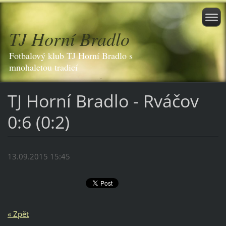
TJ Horní Bradlo
Fotbalový klub TJ Horní Bradlo s
mnohaletou tradicí
TJ Horní Bradlo - Rváčov
0:6 (0:2)
13.09.2015 15:45
« Zpět