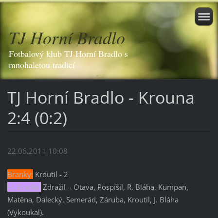
TJ Horní Bradlo
Fotbalový klub TJ Horní Bradlo s
mnohaletou tradicí
TJ Horní Bradlo - Krouna
2:4 (0:2)
22.06.2011 10:08
Branky:
Kroutil - 2
H. Bradlo:
Zdražil – Otava, Pospíšil, R. Bláha, Kumpan,
Matěna, Dalecký, Semerád, Záruba, Kroutil, J. Bláha
(Vykoukal).