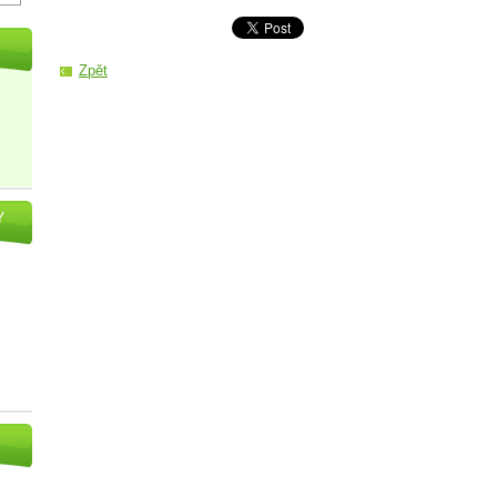
Zpět
Y