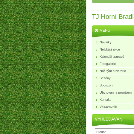
TJ Horní Brad
MENU
Novinky
Nejbližší akce
Kalendář zápasů
Fotogalerie
Náš tým a historie
Sezóny
Sponzoři
Ubytování a pronájem
Kontakt
Vzkazovník
VYHLEDÁVÁNÍ