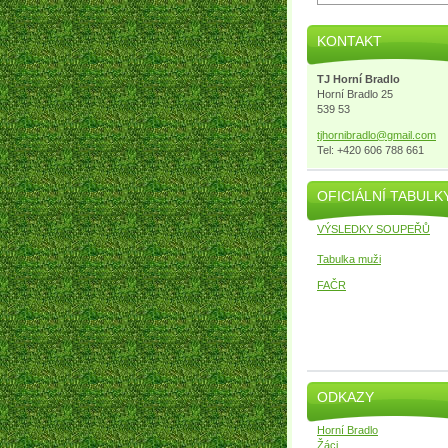
KONTAKT
TJ Horní Bradlo
Horní Bradlo 25
539 53
tjhornib
radlo@gm
ail.com
Tel: +420 606 788 661
OFICIÁLNÍ TABULK
VÝSLEDKY SOUPEŘŮ
Tabulka muži
FAČR
ODKAZY
Horní Bradlo
Žáci