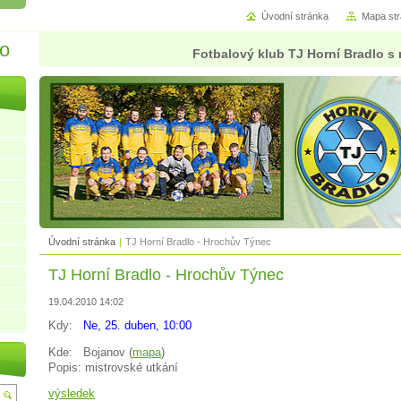
Úvodní stránka
Mapa st
lo
Fotbalový klub TJ Horní Bradlo s 
Úvodní stránka
|
TJ Horní Bradlo - Hrochův Týnec
TJ Horní Bradlo - Hrochův Týnec
19.04.2010 14:02
Kdy:
Ne, 25. duben, 10:00
Kde:
Bojanov (
mapa
)
Popis: mistrovské utkání
výsledek