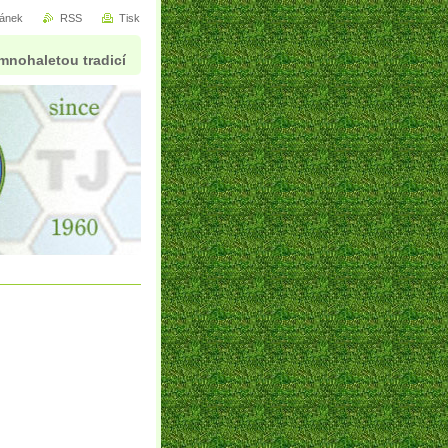
ránek
RSS
Tisk
mnohaletou tradicí