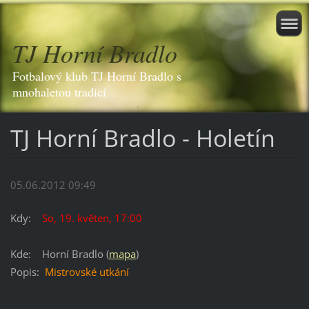
TJ Horní Bradlo
Fotbalový klub TJ Horní Bradlo s
mnohaletou tradicí
TJ Horní Bradlo - Holetín
05.06.2012 09:49
Kdy:
So, 19. květen, 17:00
Kde
:
H
orní Bradlo (
mapa
)
Popis
:
Mistrovské utkání