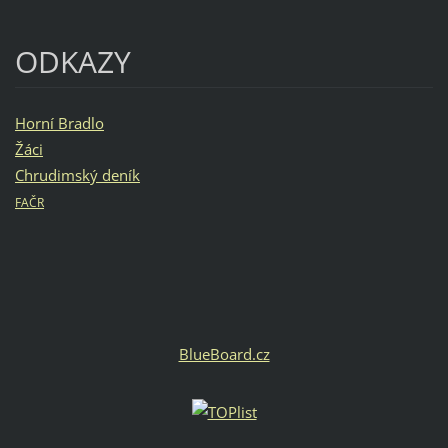
ODKAZY
Horní Bradlo
Žáci
Chrudimský deník
FAČR
BlueBoard.cz