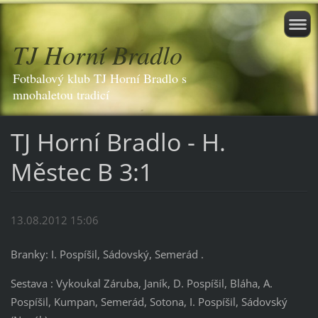
TJ Horní Bradlo
Fotbalový klub TJ Horní Bradlo s
mnohaletou tradicí
TJ Horní Bradlo - H.
Městec B 3:1
13.08.2012 15:06
Branky: I. Pospíšil, Sádovský, Semerád .
Sestava : Vykoukal Záruba, Janík, D. Pospíšil, Bláha, A.
Pospíšil, Kumpan, Semerád, Sotona, I. Pospíšil, Sádovský