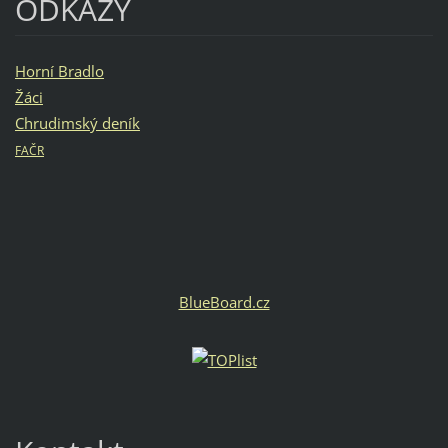
ODKAZY
Horní Bradlo
Žáci
Chrudimský deník
FAČR
BlueBoard.cz