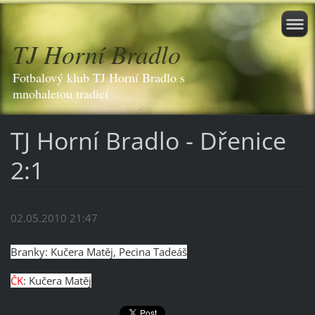
TJ Horní Bradlo
Fotbalový klub TJ Horní Bradlo s
mnohaletou tradicí
TJ Horní Bradlo - Dřenice
2:1
02.05.2010 21:47
Branky: Kučera Matěj, Pecina Tadeáš
ČK
: Kučera Matěj