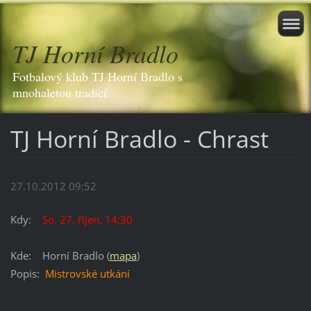
TJ Horní Bradlo
Fotbalový klub TJ Horní Bradlo s
mnohaletou tradicí
TJ Horní Bradlo - Chrast
27.10.2012 09:52
Kdy
:
So, 27. říjen, 14:30
Kde
:
Horní Bradlo (
mapa
)
Popis:
Mistrovské utkání