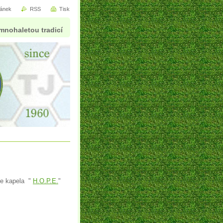
ránek
RSS
Tisk
mnohaletou tradicí
aje kapela "
H.O.P.E.
"