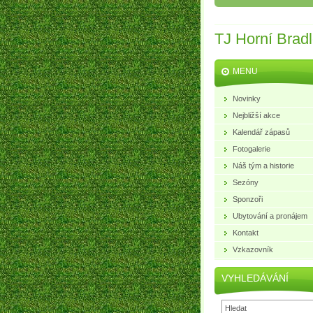
TJ Horní Brad
MENU
Novinky
Nejbližší akce
Kalendář zápasů
Fotogalerie
Náš tým a historie
Sezóny
Sponzoři
Ubytování a pronájem
Kontakt
Vzkazovník
VYHLEDÁVÁNÍ