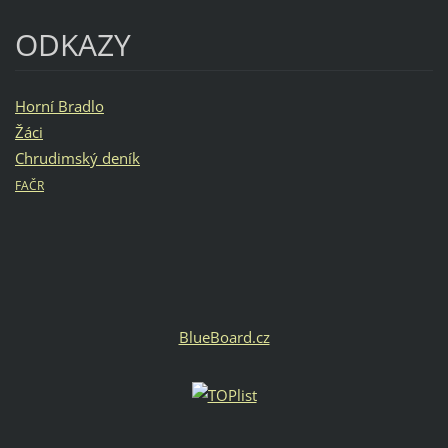
ODKAZY
Horní Bradlo
Žáci
Chrudimský deník
FAČR
BlueBoard.cz