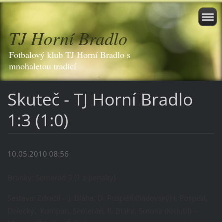
TJ Horní Bradlo
Fotbalový klub TJ Horní Bradlo s
mnohaletou tradicí
Skuteč - TJ Horní Bradlo
1:3 (1:0)
10.05.2010 08:56
Branky: Semerád 3 (1 z penalty)
Sestava: Zdražil – J. Bláha, D. Pospíšil,(Sádovský) I. Pospíšil,
Dalecký, Kumpan, Semerád, R. Bláha, Sotona (Kroutil) –