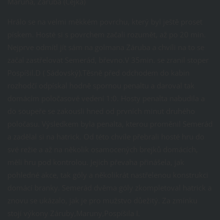
Maruna, Záruba (Čejka)
Hrálo se na velmi měkkém povrchu, který byl ještě proset
pískem. Hosté si s povrchem začali rozumět, až po 20 min.
Nejprve odmítl jít sám na golmana Záruba a chvíli na to se
začal zastřelovat Semerád, břevno.V 35min. se zranil stoper
Pospíšil.D ( Sádovský).Těsně před odchodem do kabin
rozhodčí odpískal hodně spornou penaltu a daroval tak
domácím poločasové vedení 1:0. Hosty penalta nabudila a
do soupeře se zakousli hned od prvních minut druhého
poločasu. Výsledkem byla penalta, kterou proměnil Semerád
a zadělal si na hatrick. Od této chvíle přebrali hosté hru do
své režie a až na několik osamocených brejků domácích,
měli hru pod kontrolou. Jejich převaha přinášela, jak
pohledné akce, tak góly a několikrát nastřelenou konstrukci
domácí branky. Semerád dvěma góly zkompletoval hatrick a
znovu se ukázalo, j
ak je pro mužstvo dů
ežitý. Za zm
ínku
stojí výkony Záruby,Maruny,Pospíšila I.