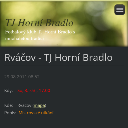
TJ Horní Bradlo
Fotbalový klub TJ Horní Bradlo s
mnohaletou tradicí
Rváčov - TJ Horní Bradlo
29.08.2011 08:52
Kdy:
So, 3. září, 17:00
Kde:
Rváčov (
mapa
)
Popis:
Mistrovské utkání