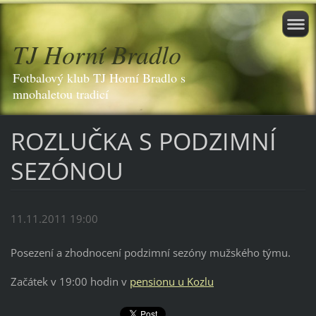
TJ Horní Bradlo
Fotbalový klub TJ Horní Bradlo s
mnohaletou tradicí
ROZLUČKA S PODZIMNÍ
SEZÓNOU
11.11.2011 19:00
Posezení a zhodnocení podzimní sezóny mužského týmu.
Začátek v 19:00 hodin v
pensionu u Kozlu