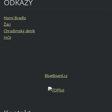
ODKAZY
Horní Bradlo
Žáci
Chrudimský deník
FAČR
BlueBoard.cz