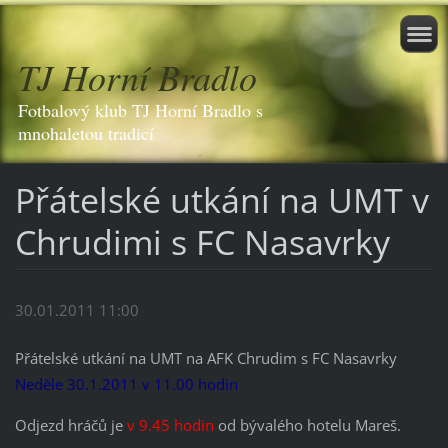
TJ Horní Bradlo
Fotbalový klub TJ Horní Bradlo s
mnohaletou tradicí
Přátelské utkání na UMT v
Chrudimi s FC Nasavrky
30.01.2011 11:00
Přátelské utkání na UMT na AFK Chrudim s FC Nasavrky
Neděle 30.1.2011 v 11.00 hodin
Odjezd hráčů je
v 9.45 hodin
od bývalého hotelu Mareš.