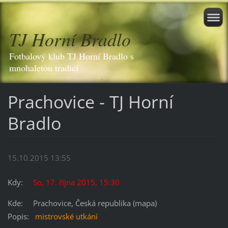
TJ Horní Bradlo
Fotbalový klub TJ Horní Bradlo s
mnohaletou tradicí
Prachovice - TJ Horní
Bradlo
15.10.2015 13:55
Kdy:
So, 17. října 2015, 15:30
Kde: Prachovice, Česká republika (mapa)
Popis:
mistrovské utkání