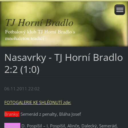
TJ Horní Bradlo
Fotbalový klub TJ Horní Bradlo s
mnohaletou tradicí
Nasavrky - TJ Horní Bradlo
2:2 (1:0)
06.11.2011 22:02
FOTOGALERIE KE SHLÉDNUTÍ zde:
Branky:
Semerád z penalty, Bláha Josef
Sestava:
D. Pospíšil – I. Pospíšil, Alinče, Dalecký, Semerád,