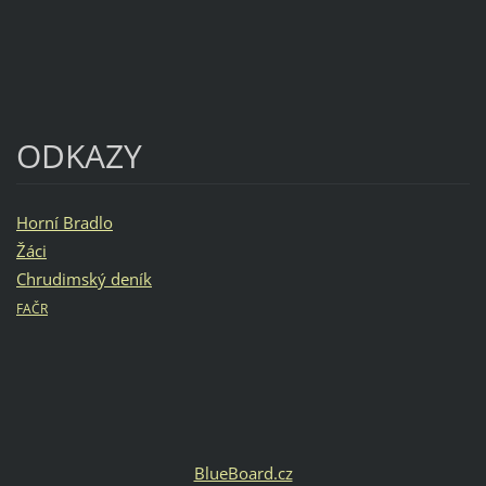
ODKAZY
Horní Bradlo
Žáci
Chrudimský deník
FAČR
BlueBoard.cz