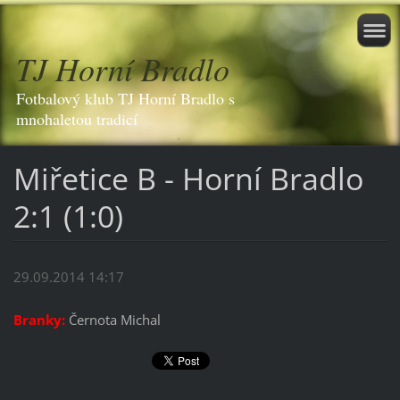
TJ Horní Bradlo
Fotbalový klub TJ Horní Bradlo s
mnohaletou tradicí
Miřetice B - Horní Bradlo
2:1 (1:0)
29.09.2014 14:17
Branky:
Černota Michal