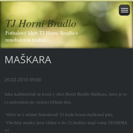
TJ Horní Bradlo
Fotbalový klub TJ Horní Bradlo s
mnohaletou tradicí
MAŠKARA
20.02.2010 09:00
Jako každoročně se koná v obci Horní Bradlo Maškara, letos je to
i s průvodem po vesnici během dne.
Večer se v místní Sokolovně TJ bude konat maškarní ples.
Všechny masky jsou vítány a do 21.hodiny mají vstup ZDARMA
!!!