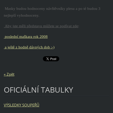
Masky budou hodnoceny návštěvníky plesu a po té budou 3
nejlepší vyhodnoceny.
Aby jste měli představu můžete se podívat zde
:
poslední maškara rok 2008
a ještě z hodně dávných dob :-)
« Zpět
OFICIÁLNÍ TABULKY
VÝSLEDKY SOUPEŘŮ