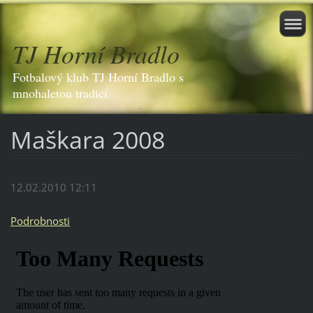
TJ Horní Bradlo
Fotbalový klub TJ Horní Bradlo s
mnohaletou tradicí
Maškara 2008
12.02.2010 12:11
Podrobnosti