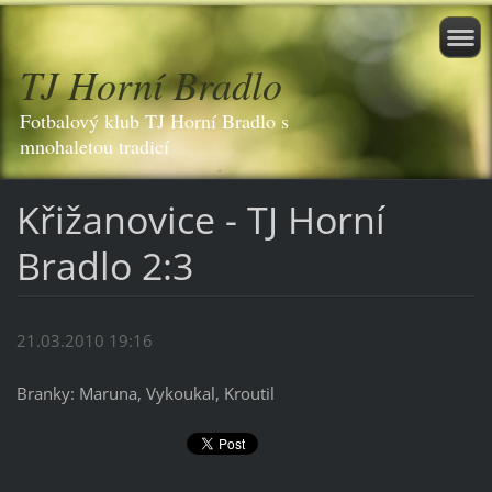
TJ Horní Bradlo
Fotbalový klub TJ Horní Bradlo s
mnohaletou tradicí
Křižanovice - TJ Horní
Bradlo 2:3
21.03.2010 19:16
Branky: Maruna, Vykoukal, Kroutil