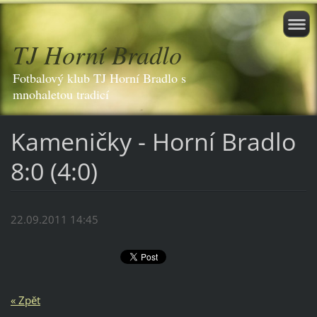
TJ Horní Bradlo
Fotbalový klub TJ Horní Bradlo s
mnohaletou tradicí
Kameničky - Horní Bradlo
8:0 (4:0)
22.09.2011 14:45
« Zpět