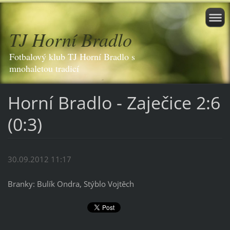
TJ Horní Bradlo
Fotbalový klub TJ Horní Bradlo s
mnohaletou tradicí
Horní Bradlo - Zaječice 2:6
(0:3)
30.09.2012 11:17
Branky: Bulík Ondra, Stýblo Vojtěch