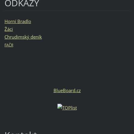
ODKAZY
Horní Bradlo
Žáci
Chrudimský deník
FAČR
BlueBoard.cz