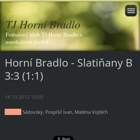
TJ Horní Bradlo
Fotbalový klub TJ Horní Bradlo s
mnohaletou tradicí
Horní Bradlo - Slatiňany B
3:3 (1:1)
14.10.2012 10:00
Branky:
Sádovský, Pospíšil Ivan, Matěna Vojtěch