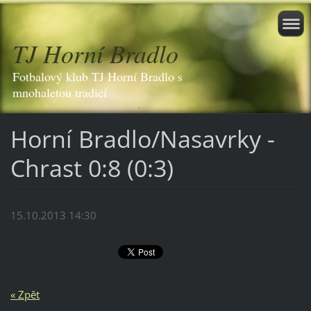
TJ Horní Bradlo
Fotbalový klub TJ Horní Bradlo s
mnohaletou tradicí
Horní Bradlo/Nasavrky -
Chrast 0:8 (0:3)
15.10.2013 14:30
« Zpět