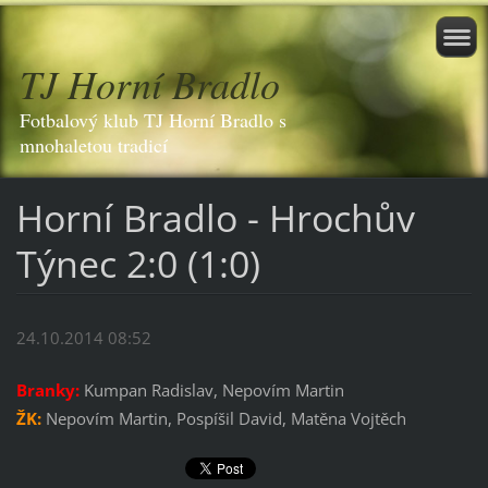
TJ Horní Bradlo
Fotbalový klub TJ Horní Bradlo s
mnohaletou tradicí
Horní Bradlo - Hrochův
Týnec 2:0 (1:0)
24.10.2014 08:52
Branky:
Kumpan Radislav, Nepovím Martin
ŽK:
Nepovím Martin, Pospíšil David, Matěna Vojtěch