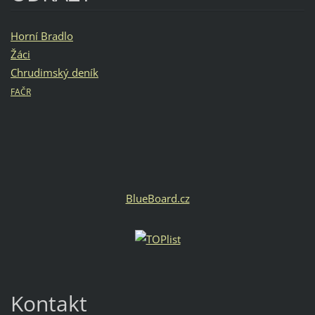
Horní Bradlo
Žáci
Chrudimský deník
FAČR
BlueBoard.cz
Kontakt