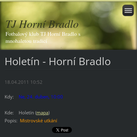
TJ Horní Bradlo
Fotbalový klub TJ Horní Bradlo s
mnohaletou tradicí
Holetín - Horní Bradlo
18.04.2011 10:52
Kdy:
N
e, 24. duben, 10:00
Kde
: Holetín (
mapa
)
Popis
:
Mistrovské utkání