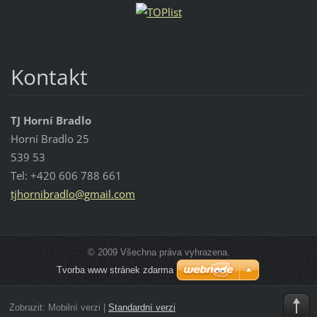
Kontakt
TJ Horní Bradlo
Horní Bradlo 25
539 53
Tel: +420 606 788 661
tjhornib
radlo@gm
ail.com
© 2009 Všechna práva vyhrazena.
Tvorba www stránek zdarma
Zobrazit:
Mobilní verzi
|
Standardní verzi