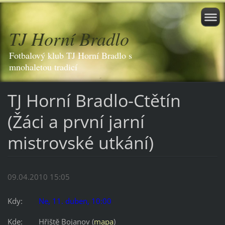
TJ Horní Bradlo
Fotbalový klub TJ Horní Bradlo s
mnohaletou tradicí
TJ Horní Bradlo-Ctětín
(Žáci a první jarní
mistrovské utkání)
09.04.2010 15:05
Kdy:
Ne, 11. duben, 10:00
Kde:
Hřiště Bojanov (
mapa
)