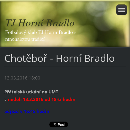
TJ Horní Bradlo
Fotbalový klub TJ Horní Bradlo s
mnohaletou tradicí
Chotěboř - Horní Bradlo
13.03.2016 18:00
Přátelské utkání na UMT
v
neděli 13.3.2016 od 18-ti hodin
odjezd v 16:45 hodin